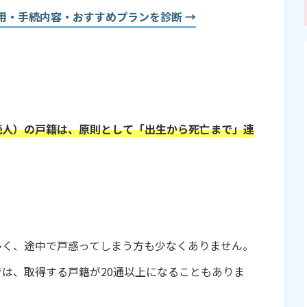
用・手続内容・おすすめプランを診断 →
？
になる？
続人）の戸籍は、原則として「出生から死亡まで」連
間がかかる？
家へ相談するのも一つの方法
多く、途中で戸惑ってしまう方も少なくありません。
は、取得する戸籍が20通以上になることもありま