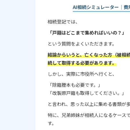
AI相続シミュレーター｜費
相続人の戸籍はどこまで必要
戸籍は何通くらい集めること
相続登記では、
戸籍を取得する方法
「戸籍はどこまで集めればいいの？」
という質問をよくいただきます。
戸籍収集が大変になるケース
結論からいうと、亡くなった方（被相
戸籍収集にはどれくらいの期
続して取得する必要があります。
戸籍収集に不安があれば専門
しかし、実際に市役所へ行くと、
「除籍謄本も必要です。」
「改製原戸籍も取得してください。」
と言われ、思った以上に集める書類が
特に、兄弟姉妹が相続人になるケースで
す。