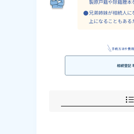
製原戸籍や除籍謄本
兄弟姉妹が相続人に
上になることもある
手続方法や費
相続登記 
相続登記では戸籍が重要にな
被相続人の戸籍は「出生から