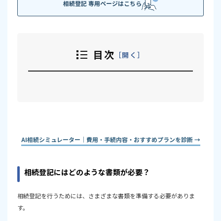
相続登記 専用ページはこちら
目次
開く
相続登記にはどのような書類が必要？
相続登記で必要となる主な書類一覧
最も大変なのは戸籍の収集
AI相続シミュレーター｜費用・手続内容・おすすめプランを診断 →
戸籍のサンプル
権利証（登記識別情報通知）は必要？
相続登記にはどのような書類が必要？
遺言書がある場合
法定相続どおりに登記する場合
相続登記を行うためには、さまざまな書類を準備する必要がありま
す。
2024年から戸籍の広域交付制度が始まった