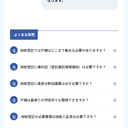
なります。
よくある質問
Q
相続登記では戸籍はどこまで集める必要がありますか？
相続登記では、原則として亡くなられた方の出生から死亡まで
A
Q
相続登記に権利証（登記識別情報通知）は必要ですか？
のすべての戸籍を集める必要があります。転籍や婚姻により本
籍地が変わっている場合は、複数の市区町村から取得すること
相続登記では、通常は権利証がなくても手続を進めることがで
A
になります。
Q
相続登記に遺産分割協議書は必ず必要ですか？
きます。ただし、被相続人の住所の沿革が確認できない場合な
どには、法務局から提出を求められることがあります。
法定相続分どおりに登記する場合や、有効な遺言書がある場合
A
Q
戸籍は最寄りの市役所でも取得できますか？
には、遺産分割協議書が不要となるケースがあります。一方、
相続人の一人が不動産を取得する場合などには、通常、遺産分
2024年3月から始まった戸籍の広域交付制度により、一定の条
A
割協議書を作成します。
Q
.相続登記の必要書類は相続人全員分必要ですか？
件を満たせば、本籍地以外の市区町村窓口でも戸籍を取得でき
るようになりました。ただし、代理人による取得など、一部利
はい。一般的には、相続人全員の現在戸籍や、遺産分割協議を