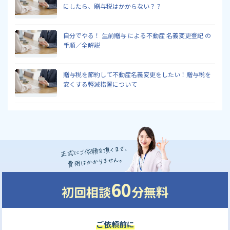
にしたら、贈与税はかからない？？
自分でやる！ 生前贈与 による不動産 名義変更登記 の
手順／全解説
贈与税を節約して不動産名義変更をしたい！贈与税を
安くする軽減措置について
60
初回相談
分無料
ご依頼前に