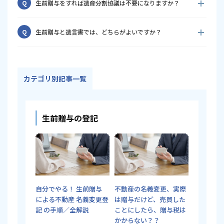
Q
生前贈与をすれば遺産分割協議は不要になりますか？
除を利用できる可能性があります。ただし、登録免許税や不動
産取得税まで非課税になる制度ではありません。
贈与された不動産は、原則として贈与者の相続財産から外れる
A
Q
生前贈与と遺言書では、どちらがよいですか？
ため、その不動産について遺産分割協議をする必要はありませ
ん。ただし、特別受益や遺留分が問題になる可能性は残りま
すぐに所有権を移したいなら生前贈与、所有権は維持したまま
A
す。
将来の取得者を決めたいなら遺言書が候補になります。税金、
家族関係、所有者の生活状況を踏まえて判断します。
カテゴリ別記事一覧
生前贈与の登記
自分でやる！ 生前贈与
不動産の名義変更、実際
による不動産 名義変更登
は贈与だけど、売買した
記 の手順／全解説
ことにしたら、贈与税は
かからない？？