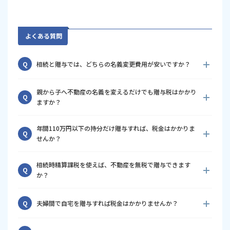
よくある質問
Q
相続と贈与では、どちらの名義変更費用が安いですか？
登記にかかる登録免許税だけを比較すると、原則として相続の
A
親から子へ不動産の名義を変えるだけでも贈与税はかかり
ほうが安くなります。相続は固定資産税評価額の0.4％、贈与は
Q
ますか？
2％です。贈与では不動産取得税や贈与税が発生する可能性もあ
ります。
対価を支払わずに名義を移せば、原則として贈与に該当しま
A
年間110万円以下の持分だけ贈与すれば、税金はかかりま
す。「家族間だから税金はかからない」ということはありませ
Q
せんか？
ん。登記前に贈与税を試算しておきましょう。
贈与税が基礎控除の範囲内に収まる可能性はありますが、登録
A
相続時精算課税を使えば、不動産を無税で贈与できます
免許税や不動産取得税は別に検討が必要です。毎年持分を贈与
Q
か？
する場合は、その都度登記費用や専門家報酬が発生することも
あります。
必ずしも無税になるわけではありません。一定の控除がありま
A
Q
夫婦間で自宅を贈与すれば税金はかかりませんか？
すが、将来の相続税計算に影響します。また、贈与税が発生し
なくても、登録免許税や不動産取得税は原則として必要です。
婚姻期間が20年以上などの要件を満たせば、贈与税の配偶者控
A