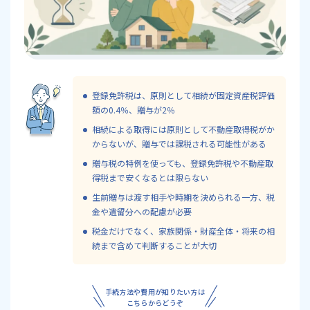
登録免許税は、原則として相続が固定資産税評価
額の0.4％、贈与が2％
相続による取得には原則として不動産取得税がか
からないが、贈与では課税される可能性がある
贈与税の特例を使っても、登録免許税や不動産取
得税まで安くなるとは限らない
生前贈与は渡す相手や時期を決められる一方、税
金や遺留分への配慮が必要
税金だけでなく、家族関係・財産全体・将来の相
続まで含めて判断することが大切
手続方法や費用が知りたい方は
こちらからどうぞ