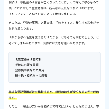
相続は、不動産の所有者が亡くなったことによって権利が移るもので
生前贈与には将来の相続トラブルを減らせる可能性があ
す。これに対して生前贈与は、所有者が元気なうちに「あげます」
る
「もらいます」という合意によって権利を移します。
相続を待つほうが向いているケース
そのため、登記の原因、必要書類、手続をする人、発生する税金がそ
生前贈与が向いているケース
れぞれ異なります。
相続と贈与のどちらが得かは「名義変更の目的」で決ま
「親から子へ名義を変えるだけだから、どちらでも同じでしょう」と
る
考えてしまいがちですが、実際には大きな違いがあります。
名義変更の前に司法書士と税理士へ確認しよう
まとめ｜相続は費用面、贈与は確実性に特徴がある
名義変更をする時期
手続に必要な書類
登録免許税などの費用
贈与税・相続税への影響
単純な登記費用だけを比較すると、相続のほうが安くなるのが一般的
です。
ただし、「税金が安いから相続まで待てばよい」とも限りません。不