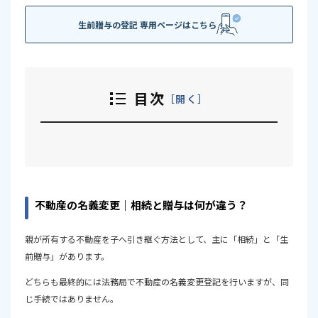
生前贈与の登記 専用ページはこちら
目次
開く
不動産の名義変更｜相続と贈与は何が違う？
相続と贈与の違いを比較表で確認
不動産の名義変更｜相続と贈与は何が違う？
登録免許税は相続のほうが安い
贈与では不動産取得税にも注意
親が所有する不動産を子へ引き継ぐ方法として、主に「相続」と「生
贈与税には特例があるが、使えば必ず得になるわけでは
前贈与」があります。
ない
どちらも最終的には法務局で不動産の名義変更登記を行いますが、同
相続税と贈与税は評価方法も異なる
じ手続ではありません。
手続だけなら生前贈与のほうが進めやすい