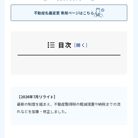
不動産名義変更 専用ページはこちら
目次
開く
不動産取得税とは？購入時に一度だけかかる都道府県税
不動産取得税はいくら？計算方法をわかりやすく解説
不動産取得税がかからないケース
【2026年7月リライト】
住宅なら軽減措置を受けられる
最新の制度を踏まえ、不動産取得税の軽減措置や納税までの流
れなどを加筆・修正しました。
いつ払う？納税までの流れ
軽減措置を受けるには申告が必要な場合も
よくある勘違い