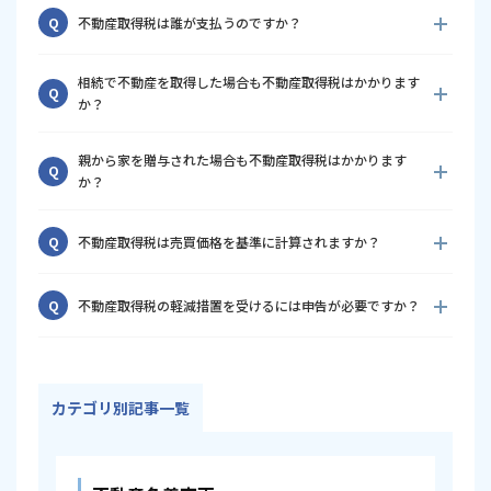
不動産取得税は、不動産を取得した日に支払う税金ではありま
A
Q
不動産取得税は誰が支払うのですか？
せん。一般的には、不動産を取得してから4か月～1年程度で都
道府県から納税通知書が届き、納期限までに納付します。
土地や建物を取得した人が納税義務者になります。売買だけで
A
相続で不動産を取得した場合も不動産取得税はかかります
なく、贈与や新築によって不動産を取得した場合も原則として
Q
か？
課税対象です。
いいえ。相続による不動産の取得は原則として不動産取得税は
A
親から家を贈与された場合も不動産取得税はかかります
課税されません。ただし、生前贈与など相続以外の方法で取得
Q
か？
した場合は課税対象となります。
はい。贈与による取得は不動産取得税の課税対象です。ただ
A
Q
不動産取得税は売買価格を基準に計算されますか？
し、自己が居住する住宅で一定の要件を満たす場合には、軽減
措置を受けられることがあります。
いいえ。不動産取得税は、実際の購入価格ではなく、固定資産
A
Q
不動産取得税の軽減措置を受けるには申告が必要ですか？
税評価額を基準として計算されます。
自治体によって異なります。軽減措置を受けるために申告が必
A
要な場合もあるため、不動産を取得した際は都道府県のホーム
ページや窓口で確認することをおすすめします。
カテゴリ別記事一覧