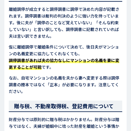
離婚調停が成立すると調停調書に調停で決めた内容が記載さ
れます。調停調書は裁判の判決のように強い力を持っていま
す。後に夫が「調停のことなど覚えていない」「そんな約束
していない」と言い訳しても、調停調書に記載されていれば
夫は言い訳できません。
仮に離婚調停で離婚条件について決めて、後日夫がマンショ
ンの名義変更に協力してくれなくても、
調停調書があれば夫の協力なしにマンションの名義を妻に変
更することが可能
です。
なお、自宅マンションの名義を夫から妻へ変更する際は調停
調書の謄本ではなく「正本」が必要になります。注意してく
ださい。
贈与税、不動産取得税、登記費用について
財産分与では原則的に贈与税はかかりません。財産分与は贈
与ではなく、夫婦が婚姻中に培った財産を離婚という事情か