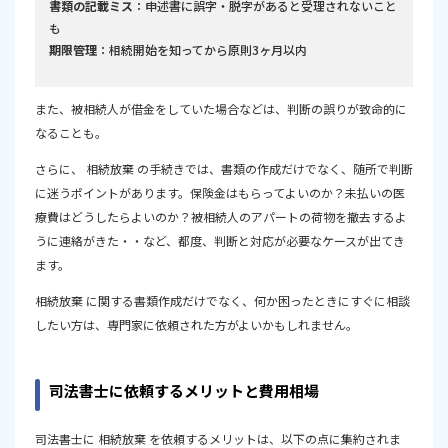
書類の記載ミス
：申述書に誤字・脱字があると受理されないこと
も
期限管理
：相続開始を知ってから原則3ヶ月以内
また、被相続人が借金をしていた場合などは、判断の誤りが致命的に
なることも。
さらに、 相続放棄 の手続きでは、書類の作成だけでなく、随所で判断
に迷うポイントがあります。保険金はもらってよいのか？未払いの医
療費はどうしたらよいのか？被相続人のアパートの荷物を撤去するよ
うに連絡がきた・・など、都度、判断と対応が必要なケースが出てき
ます。
相続放棄 に関する書類作成だけでなく、何か困ったときにすぐに相談
したい方は、専門家に依頼された方がよいかもしれません。
司法書士に依頼するメリットと費用相場
司法書士に 相続放棄 を依頼するメリットは、以下の点に集約されま