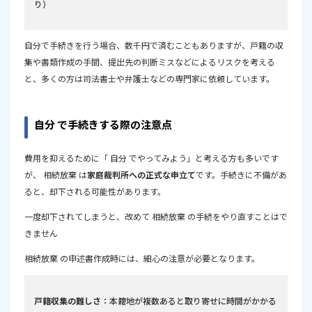
り）
自分で手続きを行う場合、数千円で済むこともありますが、戸籍の収
集や書類作成の手間、提出先の判断ミスなどによるリスクを考える
と、多くの方は司法書士や弁護士などの専門家に依頼しています。
自分 で手続きする際の注意点
費用を抑えるために「 自分 でやってみよう」と考える方も多いです
が、 相続放棄 は
家庭裁判所への正式な申立て
です。手続きに不備があ
ると、却下される可能性があります。
一度却下されてしまうと、改めて 相続放棄 の手続をやり直すことはで
きません
相続放棄 の申述書作成時には、細心の注意が必要となります。
戸籍収集の難しさ
：本籍地が複数あると取り寄せに時間がかかる