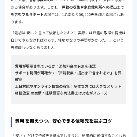
きる場合があります。しかし、
戸籍の収集や家庭裁判所への提出まで
を含むフルサポート
の場合は、1名あたり50,000円を超える場合もあ
ります。
「最初は 安い と思って依頼したけれど、実際には戸籍の取得や提出は
自分でやらなければならず、結局かなりの手間がかかった…」という
失敗談も少なくありません。
費用が明示されているか
：追加料金の有無を確認
サポート範囲が明確か
：「戸籍収集・提出まで含まれるか」を要
確認
土日対応やオンライン相談の有無
：多忙な方には大きなメリット
相続放棄 の実績
：経験豊富な司法書士は対応がスムーズ
費用 を抑えつつ、安心できる依頼先を選ぶコツ
「 安さ 」だけで依頼先を選んでしまうと、結果的に後悔することもあ