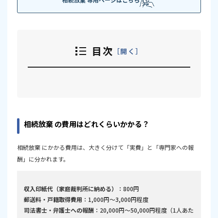
目次
開く
相続放棄 の費用はどれくらいかかる？
自分 で手続きする際の注意点
相続放棄 の費用はどれくらいかかる？
司法書士に依頼するメリットと費用相場
どこに依頼すればいい？費用を 安く する！ コスパ の良
相続放棄 にかかる費用は、大きく分けて「実費」と「専門家への報
い！依頼先の選び方
酬」に分かれます。
費用 を抑えつつ、安心できる依頼先を選ぶコツ
チェックポイント｜費用と安心のバランスで選ぶ
収入印紙代（家庭裁判所に納める）
：800円
司法書士法人あやめ池事務所 のご紹介
郵送料・戸籍取得費用
：1,000円～3,000円程度
司法書士・弁護士への報酬
：20,000円～50,000円程度（1人あた