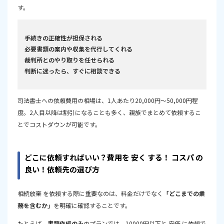
す。
手続きの正確性が担保される
必要書類の案内や収集を代行してくれる
裁判所とのやり取りを任せられる
判断に迷ったら、すぐに相談できる
司法書士への依頼費用の相場は、1人あたり20,000円～50,000円程
度。2人目以降は割引になることも多く、親族でまとめて依頼するこ
とでコストダウンが可能です。
どこに依頼すればいい？費用を 安く する！ コスパ の
良い！依頼先の選び方
相続放棄 を依頼する際に重要なのは、料金だけでなく
「どこまでの業
務を含むか」
を明確に確認することです。
たとえば、
書類作成のみ
のプランでは、10000円以下と 安価 に依頼で