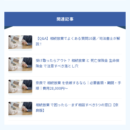
関連記事
【Q&A】相続放棄でよくある質問10選／司法書士が解
説！
受け取ったらアウト？ 相続放棄 と 死亡保険金 生命保
険金 で注意すべき落とし穴
奈良で 相続放棄 を依頼するなら｜必要書類・期間・手
順｜費用28,000円～
相続放棄 で困ったら…まず相談すべき5つの窓口【奈
良版】